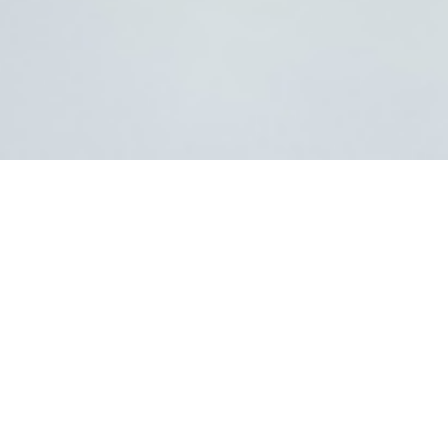
Contact
Cotonou
(+229) 95 45 77 41 (Fr.)
(+229) 67 29 64 64 (En.)
Porto Novo
(+229) 96 92 45 70